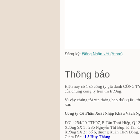
Đăng ký:
Đăng Nhận xét (Atom)
Thông báo
Hiện nay có 1 số công ty
giả danh CÔNG 
của chúng công ty trên thị trường.
V
ì v
ậy ch
úng t
ôi x
in th
ông b
áo t
hông tin
sau :
Công ty Cổ Phần Xuất Nhập Khẩu Vách Ng
Đ/C : 254/20 TTH07, P. Tân Thới Hiệp, Q.
Xưởng SX 1 : 235 Nguyễn Thị Búp, P. Tân 
Xưởng SX 2 : Số 6, đường Xuân Thới Đông
Giám Đốc :
Lê Huy Thắng