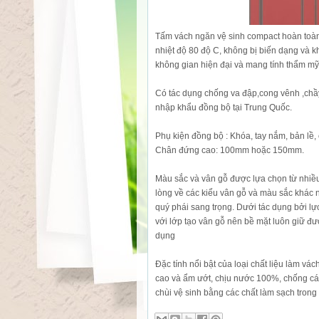
Tấm vách ngăn vệ sinh compact hoàn toàn
nhiệt độ 80 độ C, không bị biến dạng và 
không gian hiện đại và mang tính thẩm mỹ
Có tác dụng chống va đập,cong vênh ,chầ
nhập khẩu đồng bộ tại Trung Quốc.
Phụ kiện đồng bộ : Khóa, tay nắm, bản lề
Chân đứng cao: 100mm hoặc 150mm.
Màu sắc và vân gỗ được lựa chọn từ nhiều
lòng về các kiểu vân gỗ và màu sắc khác 
quý phái sang trọng. Dưới tác dụng bởi lự
với lớp tạo vân gỗ nên bề mặt luôn giữ đư
dụng
Đặc tính nổi bật của loại chất liệu làm vá
cao và ẩm ướt, chịu nước 100%, chống cá
chùi vệ sinh bằng các chất làm sạch trong