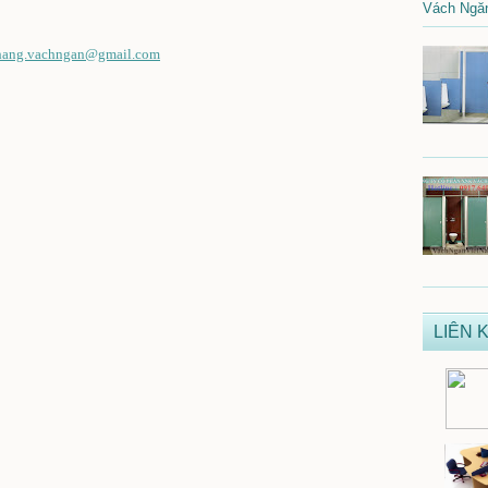
Vách Ngăn
hang.vachngan@gmail.com
LIÊN K