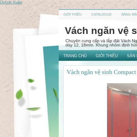
Quỳnh Xuân
GIỚI THIỆU
CATALOGUE
BẢNG MÀ
Vách ngăn vệ 
Chuyên cung cấp và lắp đặt Vách 
dày 12, 18mm. Khung nhôm định hình
TRANG CHỦ
GIỚI THIỆU
SẢN
Vách ngăn vệ sinh Compac