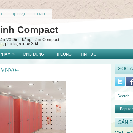
U
DỊCH VỤ
LIÊN HỆ
sinh Compact
Ngăn Vệ Sinh bằng Tấm Compact
, phụ kiện inox 304
»
 PHẨM
ỨNG DỤNG
THI CÔNG
TIN TỨC
SOCIA
t VNV04
Popular
SẢN 
Vách ngă