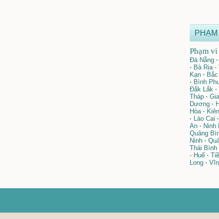
PHẠM 
Phạm vi 
Đà Nẵng
·
·
Bà Rịa -
Kạn
·
Bắc 
·
Bình Ph
Đắk Lắk
·
Tháp
·
Gia
Dương
·
H
Hòa
·
Kiên
·
Lào Cai
·
An
·
Ninh 
Quảng Bì
Ninh
·
Quả
Thái Bình
- Huế
·
Tiề
Long
·
Vĩn