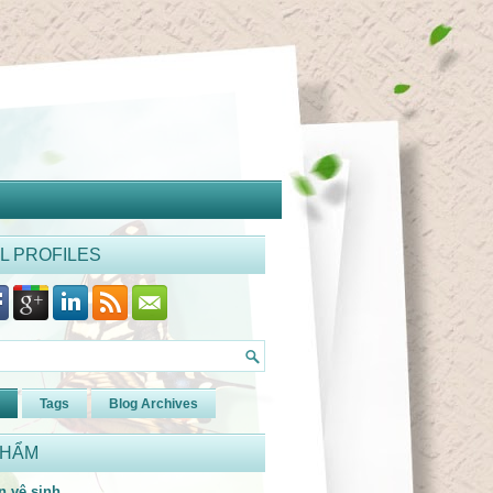
L PROFILES
Tags
Blog Archives
PHẨM
n vệ sinh