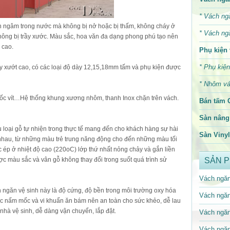
*
Vách ng
 ngâm trong nước mà không bị nở hoặc bị thấm, không cháy ở
*
Vách ng
không bị trầy xước. Màu sắc, hoa văn đa dạng phong phú tạo nên
 cao.
Phụ kiện 
*
Phụ kiện
y xướt cao, có các loại độ dày 12,15,18mm tấm và phụ kiện được
*
Nhôm vá
, ốc vít…Hệ thống khung xương nhôm, thanh Inox chặn trên vách.
Bán tấm 
Sàn nâng 
 loại gỗ tự nhiện trong thực tế mang đến cho khách hàng sự hài
Sàn Vinyl
nhau, từ những màu trẻ trung năng động cho đến những màu tối
c ép ở nhiệt độ cao (220oC) lớp thứ nhất nỏng chảy và gắn liền
ợc màu sắc và vân gỗ không thay đổi trong suốt quá trình sử
SẢN 
Vách ngăn
ch ngăn vệ sinh này là độ cứng, độ bền trong môi trường oxy hóa
Vách ngăn
c nấm mốc và vi khuẩn ăn bám nên an toàn cho sức khẻo, dễ lau
 nhà vệ sinh, dễ dàng vận chuyển, lắp đặt.
Vách ngăn
Vách ngăn