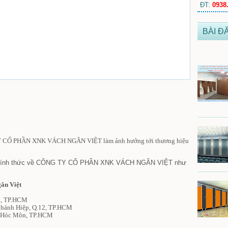
ĐT:
0938
BÀI Đ
TY CỔ PHẦN XNK VÁCH NGĂN VIỆT
làm ảnh hưởng tới thương hiệu
 chính thức về CÔNG TY CỔ PHẦN XNK VÁCH NGĂN VIỆT
như
ăn Việt
12, TP.HCM
Chánh Hiệp, Q.12, TP.HCM
, Hóc Môn, TP.HCM