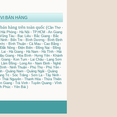
VI BÁN HÀNG
bán hàng trên toàn quốc (
Cần Thơ
·
Hải Phòng
·
Hà Nội
·
TP.HCM - An Giang
 Vũng Tàu
·
Bạc Liêu
·
Bắc Giang
·
Bắc
Ninh
·
Bến Tre
·
Bình Dương
·
Bình Định
ước
·
Bình Thuận
·
Cà Mau
·
Cao Bằng
·
Đắk Nông
·
Điện Biên
·
Đồng Nai
·
Đồng
 Lai
·
Hà Giang
·
Hà Nam
·
Hà Tĩnh
·
Hải
ậu Giang
·
Hòa Bình
·
Hưng Yên
·
Khánh
 Giang
·
Kon Tum
·
Lai Châu
·
Lạng Sơn
Lâm Đồng
·
Long An
·
Nam Định
·
Nghệ
Bình
·
Ninh Thuận
·
Phú Thọ
·
Phú Yên
·
nh
·
Quảng Nam
·
Quảng Ngãi
·
Quảng
ng Trị
·
Sóc Trăng
·
Sơn La
·
Tây Ninh
·
·
Thái Nguyên
·
Thanh Hóa
·
Thừa Thiên
n Giang
·
Trà Vinh
·
Tuyên Quang
·
Vĩnh
h Phúc
·
Yên Bái )