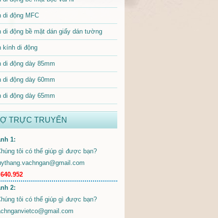
 di động MFC
 di động bề mặt dán giấy dán tường
 kính di động
 di động dày 85mm
 di động dày 60mm
 di động dày 65mm
RỢ TRỰC TRUYẾN
nh 1:
uythang.vachngan@gmail.com
.640.952
nh 2:
achnganvietco@gmail.com