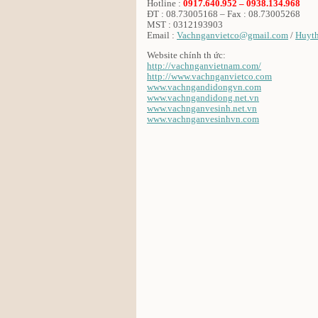
Hotline :
0917.640.952 – 0938.134.968
ĐT : 08.73005168 – Fax : 08.73005268
MST : 0312193903
Email :
Vachnganvietco@gmail.com
/
Huyt
Website chính th ức:
http://vachnganvietnam.com/
http://www.vachnganvietco.com
www.vachngandidongvn.com
www.vachngandidong.net.vn
www.vachnganvesinh.net.vn
www.vachnganvesinhvn.com