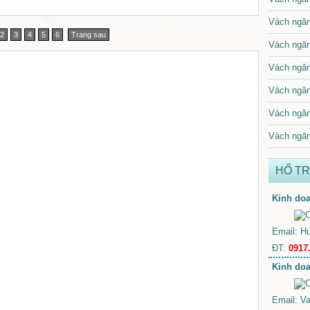
Vách ngăn
2
3
4
5
6
Trang sau
Vách ngăn
Vách ngăn
Vách ngăn
Vách ngăn
Vách ngăn
HỔ T
Kinh doa
Email: H
ĐT:
0917
Kinh doa
Email: V