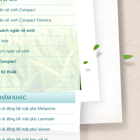
ăn vệ sinh Compact
ăn vệ sinh Compact Formica
vách ngăn vệ sinh
 inox
ch ngăn vệ sinh
Compact
kỹ thuật
PHẨM KHÁC
 di động bề mặt phủ Melamine
 di động bề mặt phủ Laminate
 di động bề mặt phủ Venner
 di động bề mặt bọc vải nỉ