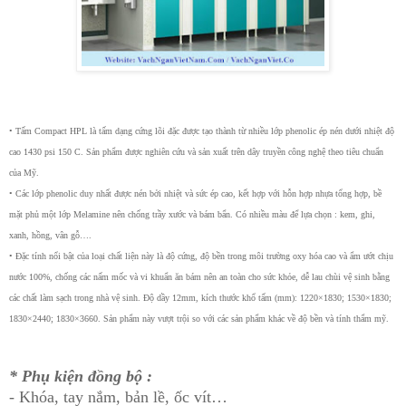
• Tấm Compact HPL là tấm dạng cứng lõi đặc được tạo thành từ nhiều lớp phenolic ép nén dưới nhiệt độ
cao 1430 psi 150 C. Sản phẩm được nghiên cứu và sản xuất trên dây truyền công nghệ theo tiêu chuẩn
của Mỹ.
• Các lớp phenolic duy nhất được nén bởi nhiệt và sức ép cao, kết hợp với hỗn hợp nhựa tổng hợp, bề
mặt phủ một lớp Melamine nên chống trầy xước và bám bẩn. Có nhiều màu để lựa chọn : kem, ghi,
xanh, hồng, vân gỗ….
• Đặc tính nổi bật của loại chất liện này là độ cứng, độ bền trong môi trường oxy hóa cao và ẩm ướt chịu
nước 100%, chống các nấm mốc và vi khuẩn ăn bám nên an toàn cho sức khỏe, dễ lau chùi vệ sinh bằng
các chất làm sạch trong nhà vệ sinh. Độ dầy 12mm, kích thước khổ tấm (mm): 1220×1830; 1530×1830;
1830×2440; 1830×3660. Sản phẩm này vượt trội so với các sản phẩm khác về độ bền và tính thẩm mỹ.
* Phụ kiện đồng bộ :
- Khóa, tay nắm, bản lề, ốc vít…