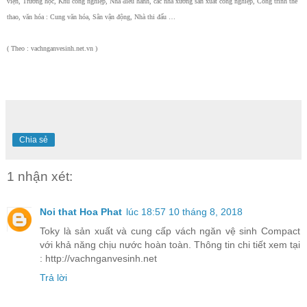
viện, Trường học, Khu công nghiệp, Nhà điều hành, các nhà xưởng sản xuất công nghiệp, Công trình thể
thao, văn hóa : Cung văn hóa, Sân vận động, Nhà thi đấu …
( Theo : vachnganvesinh.net.vn )
Chia sẻ
1 nhận xét:
Noi that Hoa Phat
lúc 18:57 10 tháng 8, 2018
Toky là sản xuất và cung cấp vách ngăn vệ sinh Compact
với khả năng chịu nước hoàn toàn. Thông tin chi tiết xem tại
: http://vachnganvesinh.net
Trả lời