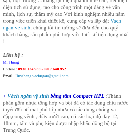
sạn, hội trường …mang lại hiệu quả kinh tế cao, tiết kiệm
diện tích sử dụng, tạo cho công trình một dáng vẻ văn
minh, lịch sự, thẩm mỹ cao.Với kinh nghiệm nhiều năm
trong việc triển khai thiết kế, cung cấp và lắp đặt
Vach
ngan ve sinh
, chúng tôi tin tưởng sẽ đưa đến cho quý
khách hàng, sản phẩm phù hợp với thiết kế tiện dụng nhất
!
Liên hệ :
Mr Thắng
Hotline :
0938.134.968 - 0917.640.952
Email :
Huythang.vachngan@gmail.com
+
Vách ngăn vệ sinh
bằng
tấm Compact
HPL
:Thành
phần gồm nhựa tổng hợp và bột đá có tác dụng chịu nước
tuyệt đối bể mặt phủ lớp nhựa có tác dụng chống va
đập,cong vênh ,chầy xướt cao, có các loại độ dày 12,
18mm, tấm và phụ kiện được nhập khẩu đồng bộ tại
Trung Quốc.