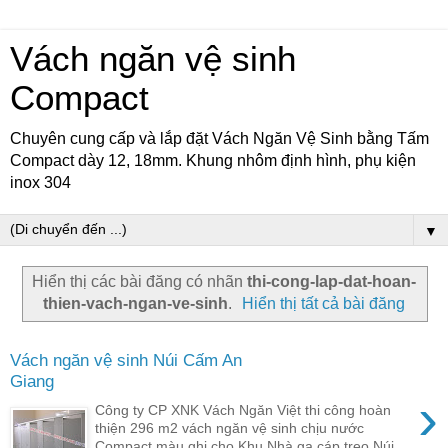
Vách ngăn vệ sinh
Compact
Chuyên cung cấp và lắp đặt Vách Ngăn Vệ Sinh bằng Tấm
Compact dày 12, 18mm. Khung nhôm định hình, phụ kiện
inox 304
▼
Hiển thị các bài đăng có nhãn
thi-cong-lap-dat-hoan-
thien-vach-ngan-ve-sinh
.
Hiển thị tất cả bài đăng
Vách ngăn vệ sinh Núi Cấm An
Giang
›
Công ty CP XNK Vách Ngăn Việt thi công hoàn
thiện 296 m2 vách ngăn vệ sinh chịu nước
Compact màu ghi cho Khu Nhà ga cáp treo Núi