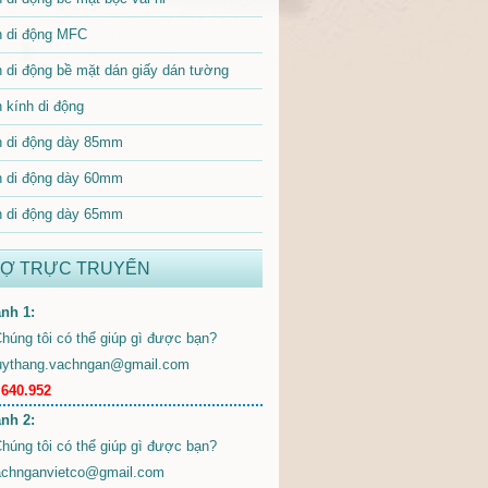
 di động MFC
 di động bề mặt dán giấy dán tường
 kính di động
 di động dày 85mm
 di động dày 60mm
 di động dày 65mm
RỢ TRỰC TRUYẾN
nh 1:
uythang.vachngan@gmail.com
.640.952
nh 2:
achnganvietco@gmail.com