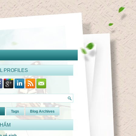
L PROFILES
Tags
Blog Archives
PHẨM
n vệ sinh