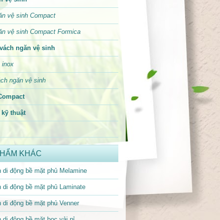
ăn vệ sinh Compact
ăn vệ sinh Compact Formica
vách ngăn vệ sinh
 inox
ch ngăn vệ sinh
Compact
kỹ thuật
PHẨM KHÁC
 di động bề mặt phủ Melamine
 di động bề mặt phủ Laminate
 di động bề mặt phủ Venner
 di động bề mặt bọc vải nỉ