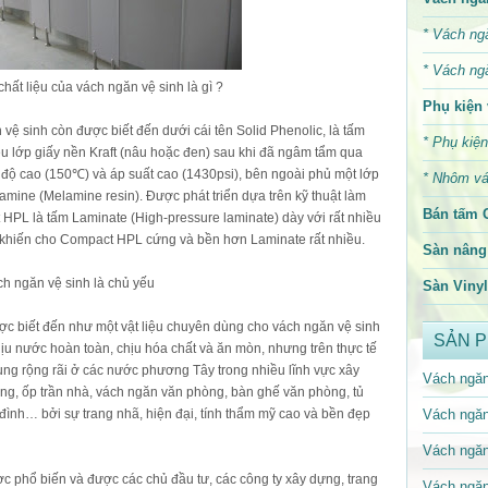
*
Vách ng
*
Vách ng
ất liệu của vách ngăn vệ sinh là gì ?
Phụ kiện 
ệ sinh còn được biết đến dưới cái tên Solid Phenolic, là tấm
*
Phụ kiện
ều lớp giấy nền Kraft (nâu hoặc đen) sau khi đã ngâm tẩm qua
 độ cao (150℃) và áp suất cao (1430psi), bên ngoài phủ một lớp
*
Nhôm vá
ine (Melamine resin). Được phát triển dựa trên kỹ thuật làm
Bán tấm 
HPL là tấm Laminate (High-pressure laminate) dày với rất nhiều
u khiến cho Compact HPL cứng và bền hơn Laminate rất nhiều.
Sàn nâng 
h ngăn vệ sinh là chủ yếu
Sàn Vinyl
c biết đến như một vật liệu chuyên dùng cho vách ngăn vệ sinh
SẢN 
hịu nước hoàn toàn, chịu hóa chất và ăn mòn, nhưng trên thực tế
ng rộng rãi ở các nước phương Tây trong nhiều lĩnh vực xây
Vách ngăn
ờng, ốp trần nhà, vách ngăn văn phòng, bàn ghế văn phòng, tủ
a đình… bởi sự trang nhã, hiện đại, tính thẩm mỹ cao và bền đẹp
Vách ngăn
Vách ngăn
 phổ biến và được các chủ đầu tư, các công ty xây dựng, trang
Vách ngăn