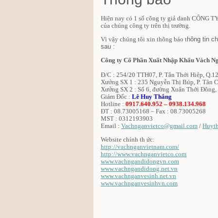
Hiện nay có 1 số công ty
giả danh CÔNG 
của chúng công ty trên thị trường.
V
ì v
ậy ch
úng t
ôi x
in th
ông b
áo t
hông tin
sau :
Công ty Cổ Phần Xuất Nhập Khẩu Vách Ng
Đ/C : 254/20 TTH07, P. Tân Thới Hiệp, Q.
Xưởng SX 1 : 235 Nguyễn Thị Búp, P. Tân 
Xưởng SX 2 : Số 6, đường Xuân Thới Đông
Giám Đốc :
Lê Huy Thắng
Hotline :
0917.640.952 – 0938.134.968
ĐT : 08.73005168 – Fax : 08.73005268
MST : 0312193903
Email :
Vachnganvietco@gmail.com
/
Huyt
Website chính th ức:
http://vachnganvietnam.com/
http://www.vachnganvietco.com
www.vachngandidongvn.com
www.vachngandidong.net.vn
www.vachnganvesinh.net.vn
www.vachnganvesinhvn.com