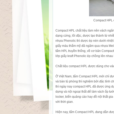
Compact HPL ch
Compact HPL chất liệu làm nên vách ngăn v
dạng cứng, lõi đặc, được tạo thành từ nhi
nhựa Phenolic thì được ép nén dưới nhiệt
giấy màu thẩm mỹ đã ngâm qua nhựa Melam
tấm HPL truyền thống, về cơ bản Compact 
lớp giấy kraft Phenolic ép chồng lên nha
Chất liệu compact HPL được dùng cho vác
Ở Việt Nam, tấm Compact HPL mới chỉ đượ
và bàn tủ phòng thí nghiệm bởi đặc tính c
thì ngày nay compact HPL đã được ứng dụ
dựng và nội ngoại thất để làm vách ốp tư
locker, biển quảng cáo hay đồ nội thất gi
với thời gian.
Hiện nay, tấm Compact HPL đang dần được