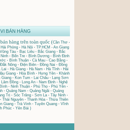
VI BÁN HÀNG
bán hàng trên toàn quốc (
Cần Thơ
·
Hải Phòng
·
Hà Nội
·
TP.HCM - An Giang
 Vũng Tàu
·
Bạc Liêu
·
Bắc Giang
·
Bắc
Ninh
·
Bến Tre
·
Bình Dương
·
Bình Định
ước
·
Bình Thuận
·
Cà Mau
·
Cao Bằng
·
Đắk Nông
·
Điện Biên
·
Đồng Nai
·
Đồng
 Lai
·
Hà Giang
·
Hà Nam
·
Hà Tĩnh
·
Hải
ậu Giang
·
Hòa Bình
·
Hưng Yên
·
Khánh
 Giang
·
Kon Tum
·
Lai Châu
·
Lạng Sơn
Lâm Đồng
·
Long An
·
Nam Định
·
Nghệ
Bình
·
Ninh Thuận
·
Phú Thọ
·
Phú Yên
·
nh
·
Quảng Nam
·
Quảng Ngãi
·
Quảng
ng Trị
·
Sóc Trăng
·
Sơn La
·
Tây Ninh
·
·
Thái Nguyên
·
Thanh Hóa
·
Thừa Thiên
n Giang
·
Trà Vinh
·
Tuyên Quang
·
Vĩnh
h Phúc
·
Yên Bái )