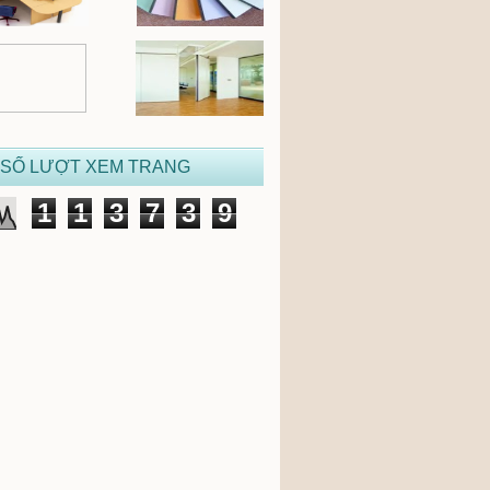
 SỐ LƯỢT XEM TRANG
1
1
3
7
3
9