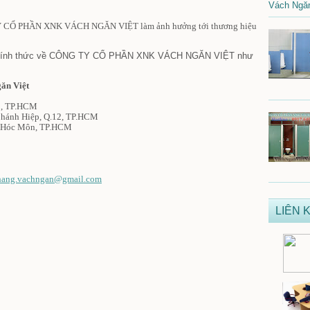
Vách Ngăn
TY CỔ PHẦN XNK VÁCH NGĂN VIỆT
làm ảnh hưởng tới thương hiệu
 chính thức về CÔNG TY CỔ PHẦN XNK VÁCH NGĂN VIỆT
như
ăn Việt
12, TP.HCM
Chánh Hiệp, Q.12, TP.HCM
, Hóc Môn, TP.HCM
hang.vachngan@gmail.com
LIÊN K