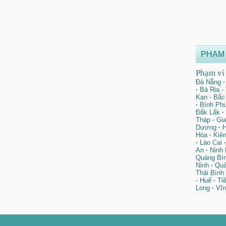
PHẠM 
Phạm vi 
Đà Nẵng
·
·
Bà Rịa -
Kạn
·
Bắc 
·
Bình Ph
Đắk Lắk
·
Tháp
·
Gia
Dương
·
H
Hòa
·
Kiên
·
Lào Cai
·
An
·
Ninh 
Quảng Bì
Ninh
·
Quả
Thái Bình
- Huế
·
Tiề
Long
·
Vĩn