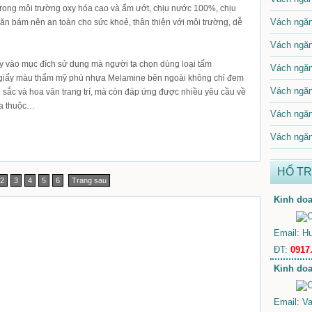
n trong môi trường oxy hóa cao và ẩm ướt, chịu nước 100%, chịu
Vách ngăn
 ăn bám nên an toàn cho sức khoẻ, thân thiện với môi trường, dễ
Vách ngăn
 vào mục đích sử dụng mà người ta chọn dùng loại tấm
Vách ngăn
giấy màu thẩm mỹ phủ nhựa Melamine bên ngoài không chỉ đem
Vách ngăn
 sắc và hoa văn trang trí, mà còn đáp ứng được nhiều yêu cầu về
da thuộc…
Vách ngăn
Vách ngăn
HỔ T
2
3
4
5
6
Trang sau
Kinh doa
Email: H
ĐT:
0917
Kinh doa
Email: V