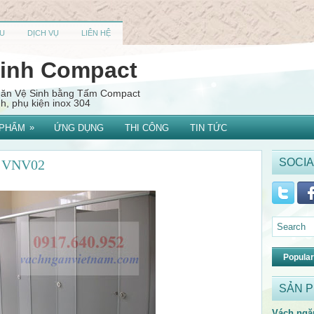
U
DỊCH VỤ
LIÊN HỆ
sinh Compact
Ngăn Vệ Sinh bằng Tấm Compact
, phụ kiện inox 304
»
 PHẨM
ỨNG DỤNG
THI CÔNG
TIN TỨC
SOCIA
t VNV02
Popular
SẢN 
Vách ngă