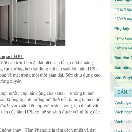
*
Vách ng
*
Vách ng
Phụ kiện 
*
Phụ kiện
*
Nhôm vá
compact HPL
Bán tấm 
i cấu trúc bề mặt đặt biệt siêu bền, có khả năng
Sàn nâng 
g các trường hợp sử dụng với tần suất lớn, tấm HPL
 bản bề mặt trong một thời gian dài. Sức chịu đựng cao
Sàn Vinyl
thường xuyên.
SẢN 
ịu nước, chịu tác động của axits : – không bị ảnh
àn không bị ảnh hưởng bởi thời tiết, không bị biến đổi
Vách ngăn
 được sản xuất kết hợp với resins nóng, tạo thành vật
c tiễn của tấm HPL có thể so sánh được với những đặc
Vách ngăn
Vách ngăn
ống cháy : Tấm Phenolic là tấm cách nhiệt và đạt
Vách ngăn