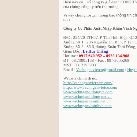
Hiện nay có 1 số công ty
giả danh CÔNG 
của chúng công ty trên thị trường.
V
ì v
ậy ch
úng t
ôi x
in th
ông b
áo t
hông tin
sau :
Công ty Cổ Phần Xuất Nhập Khẩu Vách Ng
Đ/C : 254/20 TTH07, P. Tân Thới Hiệp, Q.
Xưởng SX 1 : 235 Nguyễn Thị Búp, P. Tân 
Xưởng SX 2 : Số 6, đường Xuân Thới Đông
Giám Đốc :
Lê Huy Thắng
Hotline :
0917.640.952 – 0938.134.968
ĐT : 08.73005168 – Fax : 08.73005268
MST : 0312193903
Email :
Vachnganvietco@gmail.com
/
Huyt
Website chính th ức:
http://vachnganvietnam.com/
http://www.vachnganvietco.com
www.vachngandidongvn.com
www.vachngandidong.net.vn
www.vachnganvesinh.net.vn
www.vachnganvesinhvn.com