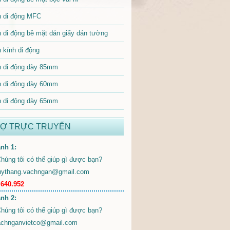
 di động MFC
 di động bề mặt dán giấy dán tường
 kính di động
 di động dày 85mm
 di động dày 60mm
 di động dày 65mm
RỢ TRỰC TRUYẾN
nh 1:
uythang.vachngan@gmail.com
.640.952
nh 2:
achnganvietco@gmail.com