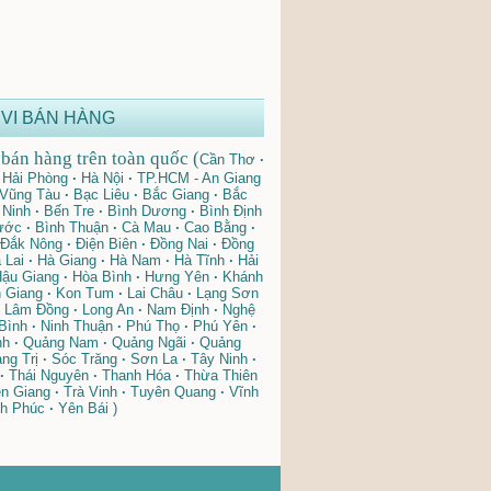
VI BÁN HÀNG
bán hàng trên toàn quốc (
Cần Thơ
·
Hải Phòng
·
Hà Nội
·
TP.HCM - An Giang
 Vũng Tàu
·
Bạc Liêu
·
Bắc Giang
·
Bắc
Ninh
·
Bến Tre
·
Bình Dương
·
Bình Định
ước
·
Bình Thuận
·
Cà Mau
·
Cao Bằng
·
Đắk Nông
·
Điện Biên
·
Đồng Nai
·
Đồng
 Lai
·
Hà Giang
·
Hà Nam
·
Hà Tĩnh
·
Hải
ậu Giang
·
Hòa Bình
·
Hưng Yên
·
Khánh
 Giang
·
Kon Tum
·
Lai Châu
·
Lạng Sơn
Lâm Đồng
·
Long An
·
Nam Định
·
Nghệ
Bình
·
Ninh Thuận
·
Phú Thọ
·
Phú Yên
·
nh
·
Quảng Nam
·
Quảng Ngãi
·
Quảng
ng Trị
·
Sóc Trăng
·
Sơn La
·
Tây Ninh
·
·
Thái Nguyên
·
Thanh Hóa
·
Thừa Thiên
n Giang
·
Trà Vinh
·
Tuyên Quang
·
Vĩnh
h Phúc
·
Yên Bái )