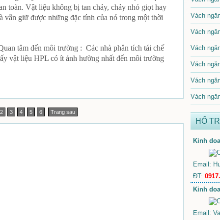
n toàn. Vật liệu không bị tan chảy, chảy nhỏ giọt hay
Vách ngăn
và vẫn giữ được những đặc tính của nó trong một thời
Vách ngăn
uan tâm đến môi trường : Các nhà phân tích tái chế
Vách ngăn
ấy vật liệu HPL có ít ảnh hường nhất đến môi trường
Vách ngăn
Vách ngăn
Vách ngăn
2
3
4
5
6
Trang sau
HỔ T
Kinh doa
Email: H
ĐT:
0917
Kinh doa
Email: V