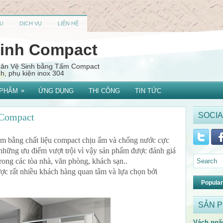
U
DỊCH VỤ
LIÊN HỆ
sinh Compact
Ngăn Vệ Sinh bằng Tấm Compact
, phụ kiện inox 304
»
 PHẨM
ỨNG DỤNG
THI CÔNG
TIN TỨC
SOCIA
 Compact
m bằng chất liệu compact chịu ẩm và chống nước cực
 những ưu điểm vượt trội vì vậy sản phẩm được đánh giá
ong các tòa nhà, văn phòng, khách sạn..
c rất nhiều khách hàng quan tâm và lựa chọn bởi
Popular
SẢN 
Vách ngă