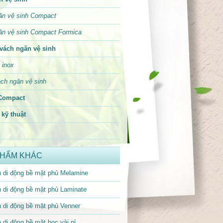
ăn vệ sinh Compact
ăn vệ sinh Compact Formica
vách ngăn vệ sinh
 inox
ch ngăn vệ sinh
Compact
kỹ thuật
PHẨM KHÁC
 di động bề mặt phủ Melamine
 di động bề mặt phủ Laminate
 di động bề mặt phủ Venner
 di động bề mặt bọc vải nỉ