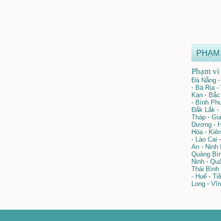
PHẠM 
Phạm vi 
Đà Nẵng
·
·
Bà Rịa -
Kạn
·
Bắc 
·
Bình Ph
Đắk Lắk
·
Tháp
·
Gia
Dương
·
H
Hòa
·
Kiên
·
Lào Cai
·
An
·
Ninh 
Quảng Bì
Ninh
·
Quả
Thái Bình
- Huế
·
Tiề
Long
·
Vĩn