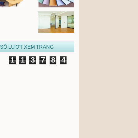
 SỐ LƯỢT XEM TRANG
1
1
3
7
8
4