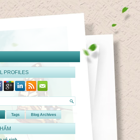
L PROFILES
Tags
Blog Archives
PHẨM
n vệ sinh